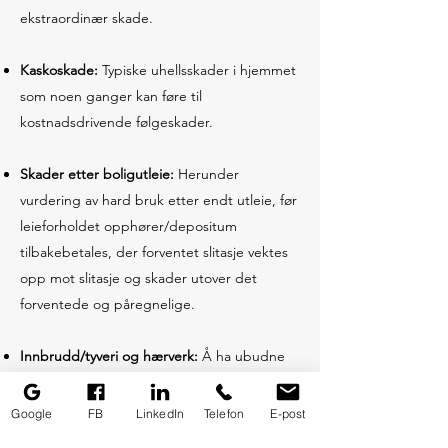
ekstraordinær skade.
Kaskoskade:
Typiske uhellsskader i hjemmet
som noen ganger kan føre til
kostnadsdrivende følgeskader.
Skader etter boligutleie:
Herunder
vurdering av hard bruk etter endt utleie, før
leieforholdet opphører/depositum
tilbakebetales, der forventet slitasje vektes
opp mot slitasje og skader utover det
forventede og påregnelige.
Innbrudd/tyveri og hærverk:
Å ha ubudne
gjester, spesielt i egen privat bolig, er en
ubehagelig opplevelse. VERITAKST har lang
Google
FB
LinkedIn
Telefon
E-post
erfaring i slike saker, og hjelper deg smidig