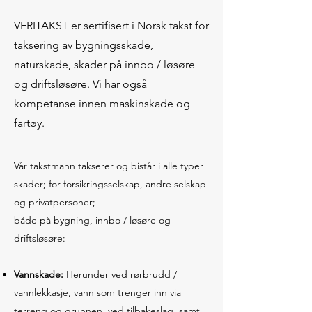
VERITAKST er sertifisert i Norsk takst for
taksering av bygningsskade,
naturskade, skader på innbo / løsøre
og driftsløsøre. Vi har også
kompetanse innen maskinskade og
fartøy.
Vår takstmann takserer og bistår i alle typer
skader; for forsikringsselskap, andre selskap
og privatpersoner;
både på bygning, innbo / løsøre og
driftsløsøre:
Vannskade:
Herunder ved rørbrudd /
vannlekkasje, vann som trenger inn via
terreng og grunnen, ved tilbakeslag, samt